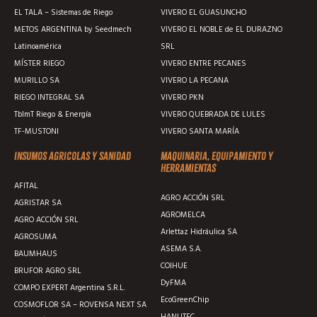
EL TALA – Sistemas de Riego
VIVERO EL GUASUNCHO
METOS ARGENTINA by Seedmech
VIVERO EL NOBLE de EL DURAZNO
Latinoamérica
SRL
MÍSTER RIEGO
VIVERO ENTRE PECANES
MURILLO SA
VIVERO LA PECANA
RIEGO INTEGRAL SA
VIVERO PKN
TblmT Riego & Energía
VIVERO QUEBRADA DE LULES
TF-MUSTONI
VIVERO SANTA MARÍA
Insumos agricolas y sanidad
Maquinaria, equipamiento y
herramientas
AFITAL
AGRO ACCIÓN SRL
AGRISTAR SA
AGROMELCA
AGRO ACCIÓN SRL
Arlettaz Hidráulica SA
AGROSUMA
ASEMA S.A.
BAUMHAUS
COIHUE
BRUFOR AGRO SRL
DyFMA
COMPO EXPERT Argentina S.R.L.
EcoGreenChip
COSMOFLOR SA – ROVENSA NEXT SA
HANUTEC