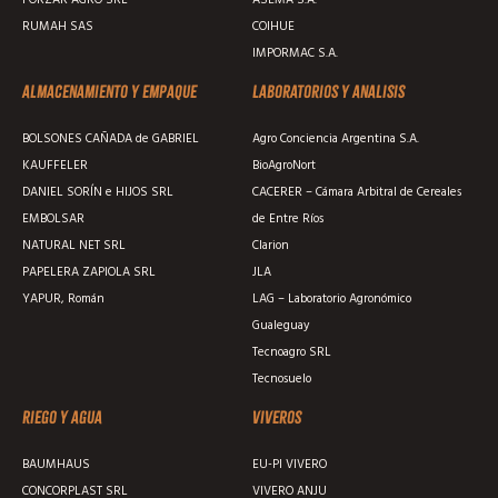
RUMAH SAS
COIHUE
IMPORMAC S.A.
Almacenamiento y empaque
Laboratorios y analisis
BOLSONES CAÑADA de GABRIEL
Agro Conciencia Argentina S.A.
KAUFFELER
BioAgroNort
DANIEL SORÍN e HIJOS SRL
CACERER – Cámara Arbitral de Cereales
EMBOLSAR
de Entre Ríos
NATURAL NET SRL
Clarion
PAPELERA ZAPIOLA SRL
JLA
YAPUR, Román
LAG – Laboratorio Agronómico
Gualeguay
Tecnoagro SRL
Tecnosuelo
Riego y agua
Viveros
BAUMHAUS
EU-PI VIVERO
CONCORPLAST SRL
VIVERO ANJU