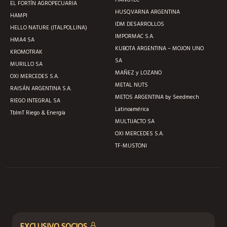
EL FORTÍN AGROPECUARIA
HUSQVARNA ARGENTINA
HAMPI
IDM DESARROLLOS
HELLO NATURE (ITALPOLLINA)
IMPORMAC S.A.
HMA4 SA
KUBOTA ARGENTINA – MOJON UNO
KROMOTRAK
SA
MURILLO SA
MAÑEZ y LOZANO
OXI MERCEDES S.A.
METAL NUTS
RAISÁN ARGENTINA S.A.
METOS ARGENTINA by Seedmech
RIEGO INTEGRAL SA
Latinoamérica
TblmT Riego & Energía
MULTIJACTO SA
OXI MERCEDES S.A.
TF-MUSTONI
EXCLUSIVO SOCIOS