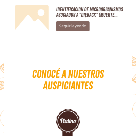
Identificación de microorganismos
asociados a “dieback” (Muerte
regresiva del ápice) en cultivos de
nuez Pecán
Seguir leyendo
Conocé a nuestros
auspiciantes