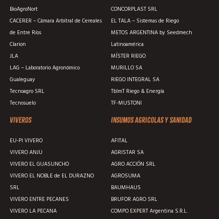
BioAgroNort
CONCORPLAST SRL
CACERER – Cámara Arbitral de Cereales
EL TALA – Sistemas de Riego
de Entre Ríos
METOS ARGENTINA by Seedmech
Clarion
Latinoamérica
JLA
MÍSTER RIEGO
LAG – Laboratorio Agronómico
MURILLO SA
Gualeguay
RIEGO INTEGRAL SA
Tecnoagro SRL
TblmT Riego & Energía
Tecnosuelo
TF-MUSTONI
Viveros
Insumos agricolas y sanidad
EU-PI VIVERO
AFITAL
VIVERO ANJU
AGRISTAR SA
VIVERO EL GUASUNCHO
AGRO ACCIÓN SRL
VIVERO EL NOBLE de EL DURAZNO
AGROSUMA
SRL
BAUMHAUS
VIVERO ENTRE PECANES
BRUFOR AGRO SRL
VIVERO LA PECANA
COMPO EXPERT Argentina S.R.L.