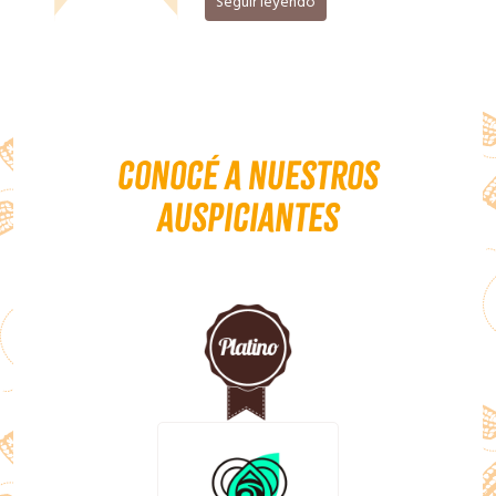
nuez Pecán
Seguir leyendo
Conocé a nuestros
auspiciantes