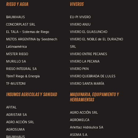
Riego y agua
Viveros
BAUMHAUS
EU-PI VIVERO
CONCORPLAST SRL
VIVERO ANJU
EL TALA – Sistemas de Riego
VIVERO EL GUASUNCHO
METOS ARGENTINA by Seedmech
VIVERO EL NOBLE de EL DURAZNO
Latinoamérica
SRL
MÍSTER RIEGO
VIVERO ENTRE PECANES
MURILLO SA
VIVERO LA PECANA
RIEGO INTEGRAL SA
VIVERO PKN
TblmT Riego & Energía
VIVERO QUEBRADA DE LULES
TF-MUSTONI
VIVERO SANTA MARÍA
Insumos agricolas y sanidad
Maquinaria, equipamiento y
herramientas
AFITAL
AGRO ACCIÓN SRL
AGRISTAR SA
AGROMELCA
AGRO ACCIÓN SRL
Arlettaz Hidráulica SA
AGROSUMA
ASEMA S.A.
BAUMHAUS