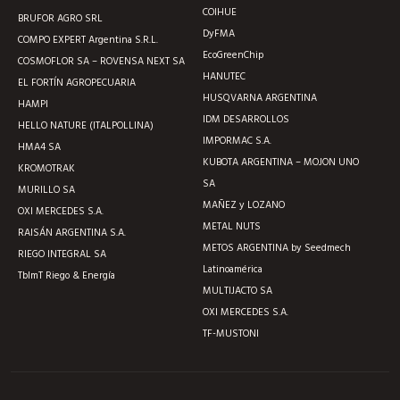
COIHUE
BRUFOR AGRO SRL
DyFMA
COMPO EXPERT Argentina S.R.L.
EcoGreenChip
COSMOFLOR SA – ROVENSA NEXT SA
HANUTEC
EL FORTÍN AGROPECUARIA
HUSQVARNA ARGENTINA
HAMPI
IDM DESARROLLOS
HELLO NATURE (ITALPOLLINA)
IMPORMAC S.A.
HMA4 SA
KUBOTA ARGENTINA – MOJON UNO
KROMOTRAK
SA
MURILLO SA
MAÑEZ y LOZANO
OXI MERCEDES S.A.
METAL NUTS
RAISÁN ARGENTINA S.A.
METOS ARGENTINA by Seedmech
RIEGO INTEGRAL SA
Latinoamérica
TblmT Riego & Energía
MULTIJACTO SA
OXI MERCEDES S.A.
TF-MUSTONI