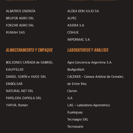
ALBATROS ENERGÍA
ALDEA DON JULIO SA
BRUFOR AGRO SRL
ALPEC
FORZAR AGRO SRL
ASEMA S.A.
RUMAH SAS
COIHUE
IMPORMAC S.A.
Almacenamiento y empaque
Laboratorios y analisis
BOLSONES CAÑADA de GABRIEL
Agro Conciencia Argentina S.A.
KAUFFELER
BioAgroNort
DANIEL SORÍN e HIJOS SRL
CACERER – Cámara Arbitral de Cereales
EMBOLSAR
de Entre Ríos
NATURAL NET SRL
Clarion
PAPELERA ZAPIOLA SRL
JLA
YAPUR, Román
LAG – Laboratorio Agronómico
Gualeguay
Tecnoagro SRL
Tecnosuelo