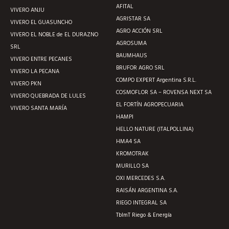
AFITAL
VIVERO ANJU
AGRISTAR SA
VIVERO EL GUASUNCHO
AGRO ACCIÓN SRL
VIVERO EL NOBLE de EL DURAZNO
AGROSUMA
SRL
BAUMHAUS
VIVERO ENTRE PECANES
BRUFOR AGRO SRL
VIVERO LA PECANA
COMPO EXPERT Argentina S.R.L.
VIVERO PKN
COSMOFLOR SA – ROVENSA NEXT SA
VIVERO QUEBRADA DE LULES
EL FORTÍN AGROPECUARIA
VIVERO SANTA MARÍA
HAMPI
HELLO NATURE (ITALPOLLINA)
HMA4 SA
KROMOTRAK
MURILLO SA
OXI MERCEDES S.A.
RAISÁN ARGENTINA S.A.
RIEGO INTEGRAL SA
TblmT Riego & Energía