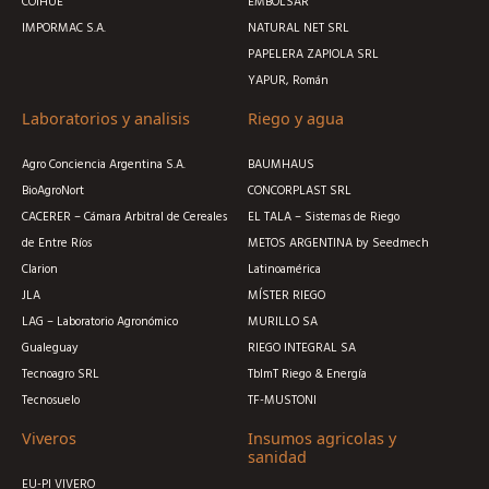
COIHUE
EMBOLSAR
IMPORMAC S.A.
NATURAL NET SRL
PAPELERA ZAPIOLA SRL
YAPUR, Román
Laboratorios y analisis
Riego y agua
Agro Conciencia Argentina S.A.
BAUMHAUS
BioAgroNort
CONCORPLAST SRL
CACERER – Cámara Arbitral de Cereales
EL TALA – Sistemas de Riego
de Entre Ríos
METOS ARGENTINA by Seedmech
Clarion
Latinoamérica
JLA
MÍSTER RIEGO
LAG – Laboratorio Agronómico
MURILLO SA
Gualeguay
RIEGO INTEGRAL SA
Tecnoagro SRL
TblmT Riego & Energía
Tecnosuelo
TF-MUSTONI
Viveros
Insumos agricolas y
sanidad
EU-PI VIVERO