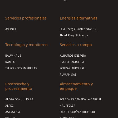
Servicios profesionales
Energias alternativas
Asesores
BGA Energía Sustentable SRL
TblmT Riego & Energía
Tecnologia y monitoreo
Servicios a campo
BAUMHAUS
ALBATROS ENERGÍA
KAMPU
BRUFOR AGRO SRL
TELECENTRO EMPRESAS
FORZAR AGRO SRL
RUMAH SAS
Poscosecha y
Almacenamiento y
procesamiento
empaque
ALDEA DON JULIO SA
BOLSONES CAÑADA de GABRIEL
ALPEC
KAUFFELER
ASEMA S.A.
DANIEL SORÍN e HIJOS SRL