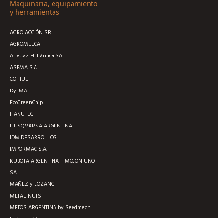
Maquinaria, equipamiento
y herramientas
AGRO ACCIÓN SRL
AGROMELCA
Arlettaz Hidráulica SA
ASEMA S.A.
COIHUE
DyFMA
EcoGreenChip
HANUTEC
HUSQVARNA ARGENTINA
IDM DESARROLLOS
IMPORMAC S.A.
KUBOTA ARGENTINA – MOJON UNO
SA
MAÑEZ y LOZANO
METAL NUTS
METOS ARGENTINA by Seedmech