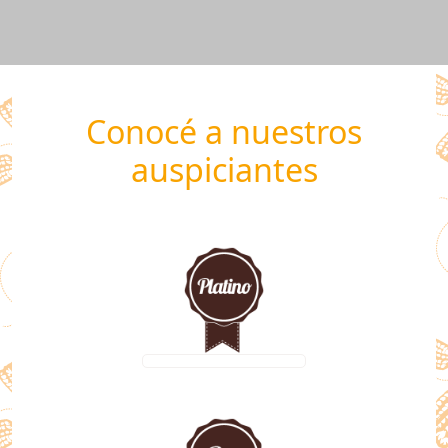
h
.
.
.
Conocé a nuestros
auspiciantes