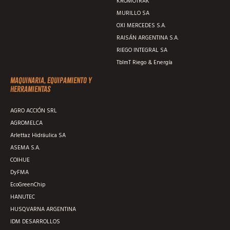
KROMOTRAK
MURILLO SA
OXI MERCEDES S.A.
RAISÁN ARGENTINA S.A.
RIEGO INTEGRAL SA
TblmT Riego & Energía
Maquinaria, equipamiento y
herramientas
AGRO ACCIÓN SRL
AGROMELCA
Arlettaz Hidráulica SA
ASEMA S.A.
COIHUE
DyFMA
EcoGreenChip
HANUTEC
HUSQVARNA ARGENTINA
IDM DESARROLLOS