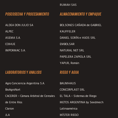
RUMAH SAS
Poscosecha y procesamiento
Almacenamiento y empaque
ALDEA DON JULIO SA
BOLSONES CAÑADA de GABRIEL
ALPEC
KAUFFELER
ASEMA S.A.
DANIEL SORÍN e HIJOS SRL
COIHUE
EMBOLSAR
IMPORMAC S.A.
NATURAL NET SRL
PAPELERA ZAPIOLA SRL
YAPUR, Román
Laboratorios y analisis
Riego y agua
Agro Conciencia Argentina S.A.
BAUMHAUS
BioAgroNort
CONCORPLAST SRL
CACERER – Cámara Arbitral de Cereales
EL TALA – Sistemas de Riego
de Entre Ríos
METOS ARGENTINA by Seedmech
Clarion
Latinoamérica
JLA
MÍSTER RIEGO