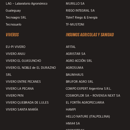
LAG – Laboratorio Agronómico
MURILLO SA
Gualeguay
RIEGO INTEGRAL SA
Tecnoagro SRL
TblmT Riego & Energía
Tecnosuelo
TF-MUSTONI
Viveros
Insumos agricolas y sanidad
EU-PI VIVERO
AFITAL
VIVERO ANJU
AGRISTAR SA
VIVERO EL GUASUNCHO
AGRO ACCIÓN SRL
VIVERO EL NOBLE de EL DURAZNO
AGROSUMA
SRL
BAUMHAUS
VIVERO ENTRE PECANES
BRUFOR AGRO SRL
VIVERO LA PECANA
COMPO EXPERT Argentina S.R.L.
VIVERO PKN
COSMOFLOR SA – ROVENSA NEXT SA
VIVERO QUEBRADA DE LULES
EL FORTÍN AGROPECUARIA
VIVERO SANTA MARÍA
HAMPI
HELLO NATURE (ITALPOLLINA)
HMA4 SA