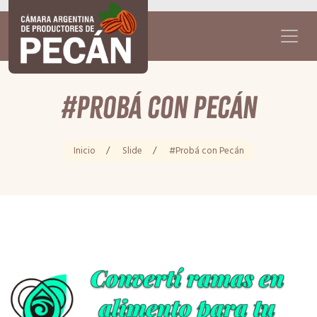
#Probá con Pecán
Inicio
/
Slide
/
#Probá con Pecán