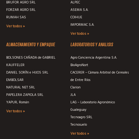
BRUFOR AGRO SRL
ALPEC
FORZAR AGRO SRL
ASEMA S.A.
RUMAH SAS
COIHUE
IMPORMAC S.A.
Ver todos »
Ver todos »
Almacenamiento y empaque
Laboratorios y analisis
BOLSONES CAÑADA de GABRIEL
Agro Conciencia Argentina S.A.
KAUFFELER
BioAgroNort
DANIEL SORÍN e HIJOS SRL
CACERER – Cámara Arbitral de Cereales
EMBOLSAR
de Entre Ríos
NATURAL NET SRL
Clarion
PAPELERA ZAPIOLA SRL
JLA
YAPUR, Román
LAG – Laboratorio Agronómico
Gualeguay
Ver todos »
Tecnoagro SRL
Tecnosuelo
Ver todos »