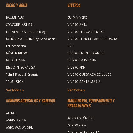
Riego y agua
Viveros
BAUMHAUS
EU-PI VIVERO
CONCORPLAST SRL
VIVERO ANJU
EL TALA – Sistemas de Riego
VIVERO EL GUASUNCHO
METOS ARGENTINA by Seedmech
VIVERO EL NOBLE de EL DURAZNO
Latinoamérica
SRL
MÍSTER RIEGO
VIVERO ENTRE PECANES
MURILLO SA
VIVERO LA PECANA
RIEGO INTEGRAL SA
VIVERO PKN
TblmT Riego & Energía
VIVERO QUEBRADA DE LULES
TF-MUSTONI
VIVERO SANTA MARÍA
Ver todos »
Ver todos »
Insumos agricolas y sanidad
Maquinaria, equipamiento y
herramientas
AFITAL
AGRO ACCIÓN SRL
AGRISTAR SA
AGROMELCA
AGRO ACCIÓN SRL
Arlettaz Hidráulica SA