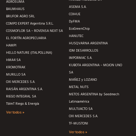
AGROSUMA
ASEMA S.A.
BAUMHAUS
COIHUE
BRUFOR AGRO SRL
DyFMA
COMPO EXPERT Argentina S.R.L.
EcoGreenChip
COSMOFLOR SA – ROVENSA NEXT SA
HANUTEC
EL FORTÍN AGROPECUARIA
HUSQVARNA ARGENTINA
HAMPI
IDM DESARROLLOS
HELLO NATURE (ITALPOLLINA)
IMPORMAC S.A.
HMA4 SA
KUBOTA ARGENTINA – MOJON UNO
KROMOTRAK
SA
MURILLO SA
MAÑEZ y LOZANO
OXI MERCEDES S.A.
METAL NUTS
RAISÁN ARGENTINA S.A.
METOS ARGENTINA by Seedmech
RIEGO INTEGRAL SA
Latinoamérica
TblmT Riego & Energía
MULTIJACTO SA
Ver todos »
OXI MERCEDES S.A.
TF-MUSTONI
Ver todos »