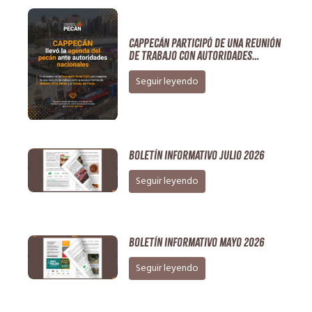
CAPPECÁN participó de una reunión
de trabajo con autoridades
nacionales en el marco de la
Exposición Rural 2026
Seguir leyendo
Boletín Informativo Julio 2026
Seguir leyendo
Boletín Informativo Mayo 2026
Seguir leyendo