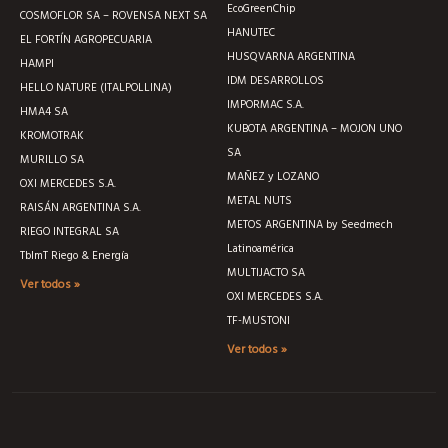
EcoGreenChip
COSMOFLOR SA – ROVENSA NEXT SA
HANUTEC
EL FORTÍN AGROPECUARIA
HUSQVARNA ARGENTINA
HAMPI
IDM DESARROLLOS
HELLO NATURE (ITALPOLLINA)
IMPORMAC S.A.
HMA4 SA
KUBOTA ARGENTINA – MOJON UNO
KROMOTRAK
SA
MURILLO SA
MAÑEZ y LOZANO
OXI MERCEDES S.A.
METAL NUTS
RAISÁN ARGENTINA S.A.
METOS ARGENTINA by Seedmech
RIEGO INTEGRAL SA
Latinoamérica
TblmT Riego & Energía
MULTIJACTO SA
Ver todos »
OXI MERCEDES S.A.
TF-MUSTONI
Ver todos »