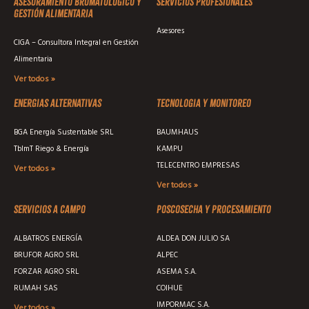
Asesoramiento Bromatológico y
Servicios profesionales
Gestión Alimentaria
Asesores
CIGA – Consultora Integral en Gestión
Alimentaria
Ver todos »
Energias alternativas
Tecnologia y monitoreo
BGA Energía Sustentable SRL
BAUMHAUS
TblmT Riego & Energía
KAMPU
TELECENTRO EMPRESAS
Ver todos »
Ver todos »
Servicios a campo
Poscosecha y procesamiento
ALBATROS ENERGÍA
ALDEA DON JULIO SA
BRUFOR AGRO SRL
ALPEC
FORZAR AGRO SRL
ASEMA S.A.
RUMAH SAS
COIHUE
IMPORMAC S.A.
Ver todos »