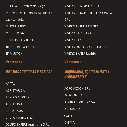
EL TALA – Sistemas de Riego
VIVERO EL GUASUNCHO
METOS ARGENTINA by Seedmech
VIVERO EL NOBLE de EL DURAZNO
Latinoamérica
SRL
MÍSTER RIEGO
VIVERO ENTRE PECANES
MURILLO SA
VIVERO LA PECANA
RIEGO INTEGRAL SA
VIVERO PKN
TblmT Riego & Energía
VIVERO QUEBRADA DE LULES
TF-MUSTONI
VIVERO SANTA MARÍA
Ver todos »
Ver todos »
Insumos agricolas y sanidad
Maquinaria, equipamiento y
herramientas
AFITAL
AGRO ACCIÓN SRL
AGRISTAR SA
AGROMELCA
AGRO ACCIÓN SRL
Arlettaz Hidráulica SA
AGROSUMA
ASEMA S.A.
BAUMHAUS
COIHUE
BRUFOR AGRO SRL
DyFMA
COMPO EXPERT Argentina S.R.L.