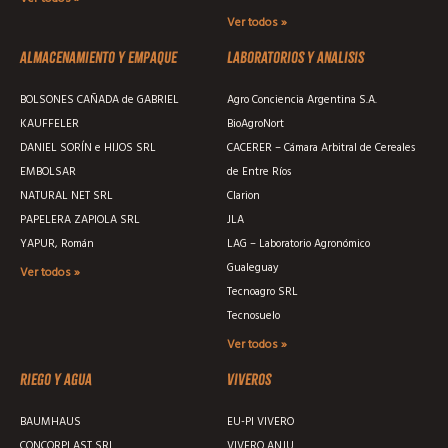
Ver todos »
Almacenamiento y empaque
Laboratorios y analisis
BOLSONES CAÑADA de GABRIEL
Agro Conciencia Argentina S.A.
KAUFFELER
BioAgroNort
DANIEL SORÍN e HIJOS SRL
CACERER – Cámara Arbitral de Cereales
EMBOLSAR
de Entre Ríos
NATURAL NET SRL
Clarion
PAPELERA ZAPIOLA SRL
JLA
YAPUR, Román
LAG – Laboratorio Agronómico
Gualeguay
Ver todos »
Tecnoagro SRL
Tecnosuelo
Ver todos »
Riego y agua
Viveros
BAUMHAUS
EU-PI VIVERO
CONCORPLAST SRL
VIVERO ANJU