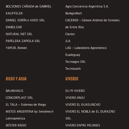
BOLSONES CAÑADA de GABRIEL
Agro Conciencia Argentina S.A.
KAUFFELER
BioAgroNort
DANIEL SORÍN e HIJOS SRL
CACERER – Cámara Arbitral de Cereales
EMBOLSAR
de Entre Ríos
NATURAL NET SRL
Clarion
PAPELERA ZAPIOLA SRL
JLA
YAPUR, Román
LAG – Laboratorio Agronómico
Gualeguay
Tecnoagro SRL
Tecnosuelo
Riego y agua
Viveros
BAUMHAUS
EU-PI VIVERO
CONCORPLAST SRL
VIVERO ANJU
EL TALA – Sistemas de Riego
VIVERO EL GUASUNCHO
METOS ARGENTINA by Seedmech
VIVERO EL NOBLE de EL DURAZNO
Latinoamérica
SRL
MÍSTER RIEGO
VIVERO ENTRE PECANES