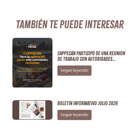
También te puede interesar
CAPPECÁN participó de una reunión
de trabajo con autoridades
nacionales en el marco de la
Exposición Rural 2026
Seguir leyendo
Boletín Informativo Julio 2026
Seguir leyendo