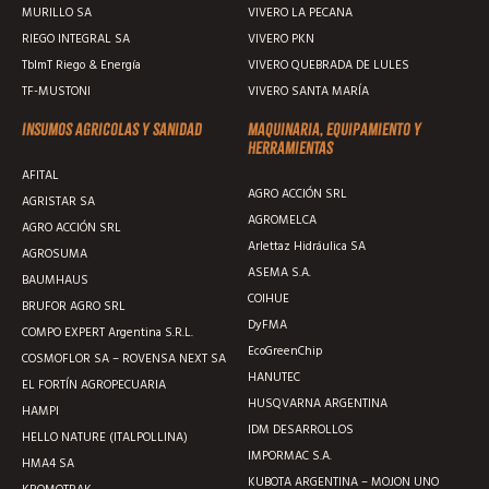
MURILLO SA
VIVERO LA PECANA
RIEGO INTEGRAL SA
VIVERO PKN
TblmT Riego & Energía
VIVERO QUEBRADA DE LULES
TF-MUSTONI
VIVERO SANTA MARÍA
Insumos agricolas y sanidad
Maquinaria, equipamiento y
herramientas
AFITAL
AGRO ACCIÓN SRL
AGRISTAR SA
AGROMELCA
AGRO ACCIÓN SRL
Arlettaz Hidráulica SA
AGROSUMA
ASEMA S.A.
BAUMHAUS
COIHUE
BRUFOR AGRO SRL
DyFMA
COMPO EXPERT Argentina S.R.L.
EcoGreenChip
COSMOFLOR SA – ROVENSA NEXT SA
HANUTEC
EL FORTÍN AGROPECUARIA
HUSQVARNA ARGENTINA
HAMPI
IDM DESARROLLOS
HELLO NATURE (ITALPOLLINA)
IMPORMAC S.A.
HMA4 SA
KUBOTA ARGENTINA – MOJON UNO