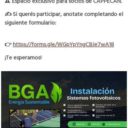
⚠️ Espacio
exclusivo
para socios de CAPPECÁN.
✍️ Si querés participar, anotate completando el
siguiente formulario:
👉
https://forms.gle/WGpYpYngCBJe7wA18
¡Te esperamos!