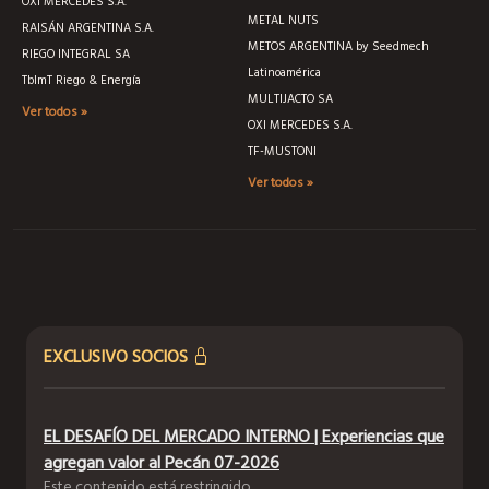
OXI MERCEDES S.A.
METAL NUTS
RAISÁN ARGENTINA S.A.
METOS ARGENTINA by Seedmech
RIEGO INTEGRAL SA
Latinoamérica
TblmT Riego & Energía
MULTIJACTO SA
Ver todos »
OXI MERCEDES S.A.
TF-MUSTONI
Ver todos »
EXCLUSIVO SOCIOS
EL DESAFÍO DEL MERCADO INTERNO | Experiencias que
agregan valor al Pecán 07-2026
Este contenido está restringido.