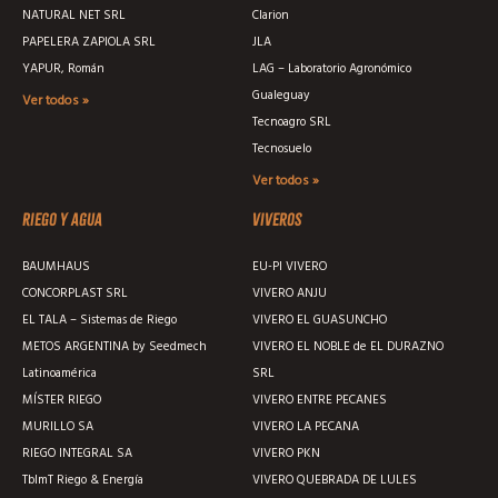
NATURAL NET SRL
Clarion
PAPELERA ZAPIOLA SRL
JLA
YAPUR, Román
LAG – Laboratorio Agronómico
Gualeguay
Ver todos »
Tecnoagro SRL
Tecnosuelo
Ver todos »
Riego y agua
Viveros
BAUMHAUS
EU-PI VIVERO
CONCORPLAST SRL
VIVERO ANJU
EL TALA – Sistemas de Riego
VIVERO EL GUASUNCHO
METOS ARGENTINA by Seedmech
VIVERO EL NOBLE de EL DURAZNO
Latinoamérica
SRL
MÍSTER RIEGO
VIVERO ENTRE PECANES
MURILLO SA
VIVERO LA PECANA
RIEGO INTEGRAL SA
VIVERO PKN
TblmT Riego & Energía
VIVERO QUEBRADA DE LULES