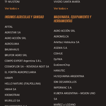
TF-MUSTONI
VIVERO SANTA MARÍA
Ver todos »
Ver todos »
Insumos agricolas y sanidad
Maquinaria, equipamiento y
herramientas
AFITAL
AGRO ACCIÓN SRL
AGRISTAR SA
AGROMELCA
AGRO ACCIÓN SRL
Arlettaz Hidráulica SA
AGROSUMA
ASEMA S.A.
BAUMHAUS
COIHUE
BRUFOR AGRO SRL
DyFMA
COMPO EXPERT Argentina S.R.L.
EcoGreenChip
COSMOFLOR SA – ROVENSA NEXT SA
HANUTEC
EL FORTÍN AGROPECUARIA
HUSQVARNA ARGENTINA
HAMPI
IDM DESARROLLOS
HELLO NATURE (ITALPOLLINA)
IMPORMAC S.A.
HMA4 SA
KUBOTA ARGENTINA – MOJON UNO
KROMOTRAK
SA
MURILLO SA
MAÑEZ y LOZANO