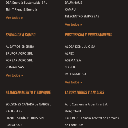
BGA Energía Sustentable SRL
BAUMHAUS
TblmT Riego & Energía
KAMPU
TELECENTRO EMPRESAS
Ver todos »
Ver todos »
Servicios a campo
Poscosecha y procesamiento
ALBATROS ENERGÍA
ALDEA DON JULIO SA
BRUFOR AGRO SRL
ALPEC
FORZAR AGRO SRL
ASEMA S.A.
RUMAH SAS
COIHUE
IMPORMAC S.A.
Ver todos »
Ver todos »
Almacenamiento y empaque
Laboratorios y analisis
BOLSONES CAÑADA de GABRIEL
Agro Conciencia Argentina S.A.
KAUFFELER
BioAgroNort
DANIEL SORÍN e HIJOS SRL
CACERER – Cámara Arbitral de Cereales
EMBOLSAR
de Entre Ríos