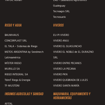
YAPUR, Román
LAG – Laboratorio Agronómico
Gualeguay
Tecnoagro SRL
Tecnosuelo
Riego y agua
Viveros
BAUMHAUS
EU-PI VIVERO
CONCORPLAST SRL
VIVERO ANJU
EL TALA – Sistemas de Riego
VIVERO EL GUASUNCHO
METOS ARGENTINA by Seedmech
VIVERO EL NOBLE de EL DURAZNO
Latinoamérica
SRL
MÍSTER RIEGO
VIVERO ENTRE PECANES
MURILLO SA
VIVERO LA PECANA
RIEGO INTEGRAL SA
VIVERO PKN
TblmT Riego & Energía
VIVERO QUEBRADA DE LULES
TF-MUSTONI
VIVERO SANTA MARÍA
Insumos agricolas y sanidad
Maquinaria, equipamiento y
herramientas
AFITAL