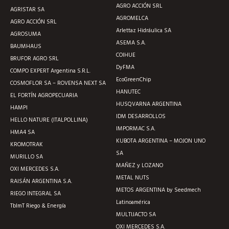
AGRO ACCIÓN SRL
AGRISTAR SA
AGROMELCA
AGRO ACCIÓN SRL
Arlettaz Hidráulica SA
AGROSUMA
ASEMA S.A.
BAUMHAUS
COIHUE
BRUFOR AGRO SRL
DyFMA
COMPO EXPERT Argentina S.R.L.
EcoGreenChip
COSMOFLOR SA – ROVENSA NEXT SA
HANUTEC
EL FORTÍN AGROPECUARIA
HUSQVARNA ARGENTINA
HAMPI
IDM DESARROLLOS
HELLO NATURE (ITALPOLLINA)
IMPORMAC S.A.
HMA4 SA
KUBOTA ARGENTINA – MOJON UNO
KROMOTRAK
SA
MURILLO SA
MAÑEZ y LOZANO
OXI MERCEDES S.A.
METAL NUTS
RAISÁN ARGENTINA S.A.
METOS ARGENTINA by Seedmech
RIEGO INTEGRAL SA
Latinoamérica
TblmT Riego & Energía
MULTIJACTO SA
OXI MERCEDES S.A.