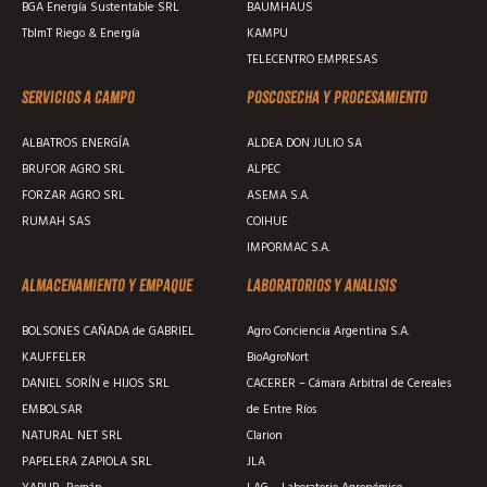
BGA Energía Sustentable SRL
BAUMHAUS
TblmT Riego & Energía
KAMPU
TELECENTRO EMPRESAS
Servicios a campo
Poscosecha y procesamiento
ALBATROS ENERGÍA
ALDEA DON JULIO SA
BRUFOR AGRO SRL
ALPEC
FORZAR AGRO SRL
ASEMA S.A.
RUMAH SAS
COIHUE
IMPORMAC S.A.
Almacenamiento y empaque
Laboratorios y analisis
BOLSONES CAÑADA de GABRIEL
Agro Conciencia Argentina S.A.
KAUFFELER
BioAgroNort
DANIEL SORÍN e HIJOS SRL
CACERER – Cámara Arbitral de Cereales
EMBOLSAR
de Entre Ríos
NATURAL NET SRL
Clarion
PAPELERA ZAPIOLA SRL
JLA