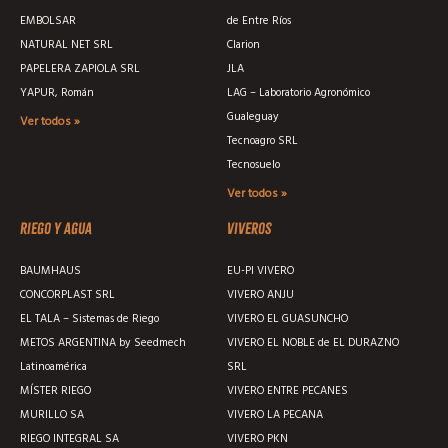
EMBOLSAR
de Entre Ríos
NATURAL NET SRL
Clarion
PAPELERA ZAPIOLA SRL
JLA
YAPUR, Román
LAG – Laboratorio Agronómico
Gualeguay
Ver todos »
Tecnoagro SRL
Tecnosuelo
Ver todos »
Riego y agua
Viveros
BAUMHAUS
EU-PI VIVERO
CONCORPLAST SRL
VIVERO ANJU
EL TALA – Sistemas de Riego
VIVERO EL GUASUNCHO
METOS ARGENTINA by Seedmech
VIVERO EL NOBLE de EL DURAZNO
Latinoamérica
SRL
MÍSTER RIEGO
VIVERO ENTRE PECANES
MURILLO SA
VIVERO LA PECANA
RIEGO INTEGRAL SA
VIVERO PKN