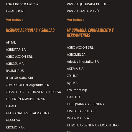
TblmT Riego & Energía
VIVERO QUEBRADA DE LULES
TF-MUSTONI
VIVERO SANTA MARÍA
Ver todos »
Ver todos »
Insumos agricolas y sanidad
Maquinaria, equipamiento y
herramientas
AFITAL
AGRO ACCIÓN SRL
AGRISTAR SA
AGROMELCA
AGRO ACCIÓN SRL
Arlettaz Hidráulica SA
AGROSUMA
ASEMA S.A.
BAUMHAUS
COIHUE
BRUFOR AGRO SRL
DyFMA
COMPO EXPERT Argentina S.R.L.
EcoGreenChip
COSMOFLOR SA – ROVENSA NEXT SA
HANUTEC
EL FORTÍN AGROPECUARIA
HUSQVARNA ARGENTINA
HAMPI
IDM DESARROLLOS
HELLO NATURE (ITALPOLLINA)
IMPORMAC S.A.
HMA4 SA
KUBOTA ARGENTINA – MOJON UNO
KROMOTRAK