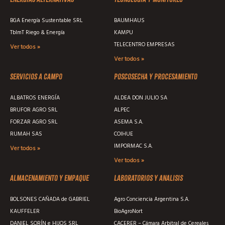
BGA Energía Sustentable SRL
BAUMHAUS
TblmT Riego & Energía
KAMPU
TELECENTRO EMPRESAS
Ver todos »
Ver todos »
Servicios a campo
Poscosecha y procesamiento
ALBATROS ENERGÍA
ALDEA DON JULIO SA
BRUFOR AGRO SRL
ALPEC
FORZAR AGRO SRL
ASEMA S.A.
RUMAH SAS
COIHUE
IMPORMAC S.A.
Ver todos »
Ver todos »
Almacenamiento y empaque
Laboratorios y analisis
BOLSONES CAÑADA de GABRIEL
Agro Conciencia Argentina S.A.
KAUFFELER
BioAgroNort
DANIEL SORÍN e HIJOS SRL
CACERER – Cámara Arbitral de Cereales