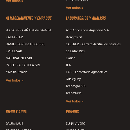
Ver todos »
Ver todos »
Almacenamiento y empaque
Laboratorios y analisis
BOLSONES CAÑADA de GABRIEL
Agro Conciencia Argentina S.A.
KAUFFELER
BioAgroNort
DANIEL SORÍN e HIJOS SRL
CACERER – Cámara Arbitral de Cereales
EMBOLSAR
de Entre Ríos
NATURAL NET SRL
Clarion
PAPELERA ZAPIOLA SRL
JLA
YAPUR, Román
LAG – Laboratorio Agronómico
Gualeguay
Ver todos »
Tecnoagro SRL
Tecnosuelo
Ver todos »
Riego y agua
Viveros
BAUMHAUS
EU-PI VIVERO