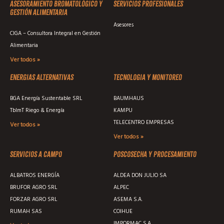
Asesoramiento Bromatológico y
Servicios profesionales
Gestión Alimentaria
Asesores
CIGA – Consultora Integral en Gestión
Alimentaria
Ver todos »
Energias alternativas
Tecnologia y monitoreo
BGA Energía Sustentable SRL
BAUMHAUS
TblmT Riego & Energía
KAMPU
TELECENTRO EMPRESAS
Ver todos »
Ver todos »
Servicios a campo
Poscosecha y procesamiento
ALBATROS ENERGÍA
ALDEA DON JULIO SA
BRUFOR AGRO SRL
ALPEC
FORZAR AGRO SRL
ASEMA S.A.
RUMAH SAS
COIHUE
IMPORMAC S.A.