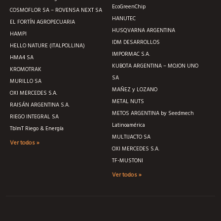
EcoGreenChip
COSMOFLOR SA – ROVENSA NEXT SA
HANUTEC
EL FORTÍN AGROPECUARIA
HUSQVARNA ARGENTINA
HAMPI
IDM DESARROLLOS
HELLO NATURE (ITALPOLLINA)
IMPORMAC S.A.
HMA4 SA
KUBOTA ARGENTINA – MOJON UNO
KROMOTRAK
SA
MURILLO SA
MAÑEZ y LOZANO
OXI MERCEDES S.A.
METAL NUTS
RAISÁN ARGENTINA S.A.
METOS ARGENTINA by Seedmech
RIEGO INTEGRAL SA
Latinoamérica
TblmT Riego & Energía
MULTIJACTO SA
Ver todos »
OXI MERCEDES S.A.
TF-MUSTONI
Ver todos »