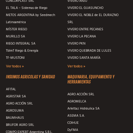
CONCORPLAST SRL
VIVERO ANJU
EL TALA – Sistemas de Riego
VIVERO EL GUASUNCHO
METOS ARGENTINA by Seedmech
VIVERO EL NOBLE de EL DURAZNO
Latinoamérica
SRL
MÍSTER RIEGO
VIVERO ENTRE PECANES
MURILLO SA
VIVERO LA PECANA
RIEGO INTEGRAL SA
VIVERO PKN
TblmT Riego & Energía
VIVERO QUEBRADA DE LULES
TF-MUSTONI
VIVERO SANTA MARÍA
Ver todos »
Ver todos »
Insumos agricolas y sanidad
Maquinaria, equipamiento y
herramientas
AFITAL
AGRO ACCIÓN SRL
AGRISTAR SA
AGROMELCA
AGRO ACCIÓN SRL
Arlettaz Hidráulica SA
AGROSUMA
ASEMA S.A.
BAUMHAUS
COIHUE
BRUFOR AGRO SRL
DyFMA
COMPO EXPERT Argentina S.R.L.