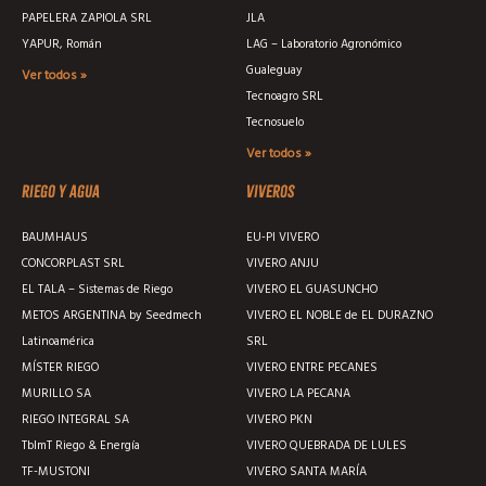
PAPELERA ZAPIOLA SRL
JLA
YAPUR, Román
LAG – Laboratorio Agronómico
Gualeguay
Ver todos »
Tecnoagro SRL
Tecnosuelo
Ver todos »
Riego y agua
Viveros
BAUMHAUS
EU-PI VIVERO
CONCORPLAST SRL
VIVERO ANJU
EL TALA – Sistemas de Riego
VIVERO EL GUASUNCHO
METOS ARGENTINA by Seedmech
VIVERO EL NOBLE de EL DURAZNO
Latinoamérica
SRL
MÍSTER RIEGO
VIVERO ENTRE PECANES
MURILLO SA
VIVERO LA PECANA
RIEGO INTEGRAL SA
VIVERO PKN
TblmT Riego & Energía
VIVERO QUEBRADA DE LULES
TF-MUSTONI
VIVERO SANTA MARÍA