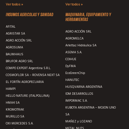
Ver todos »
Ver todos »
Insumos agricolas y sanidad
Maquinaria, equipamiento y
herramientas
AFITAL
AGRO ACCIÓN SRL
AGRISTAR SA
AGROMELCA
AGRO ACCIÓN SRL
Arlettaz Hidráulica SA
AGROSUMA
ASEMA S.A.
BAUMHAUS
COIHUE
BRUFOR AGRO SRL
DyFMA
COMPO EXPERT Argentina S.R.L.
EcoGreenChip
COSMOFLOR SA – ROVENSA NEXT SA
HANUTEC
EL FORTÍN AGROPECUARIA
HUSQVARNA ARGENTINA
HAMPI
IDM DESARROLLOS
HELLO NATURE (ITALPOLLINA)
IMPORMAC S.A.
HMA4 SA
KUBOTA ARGENTINA – MOJON UNO
KROMOTRAK
SA
MURILLO SA
MAÑEZ y LOZANO
OXI MERCEDES S.A.
METAL NUTS