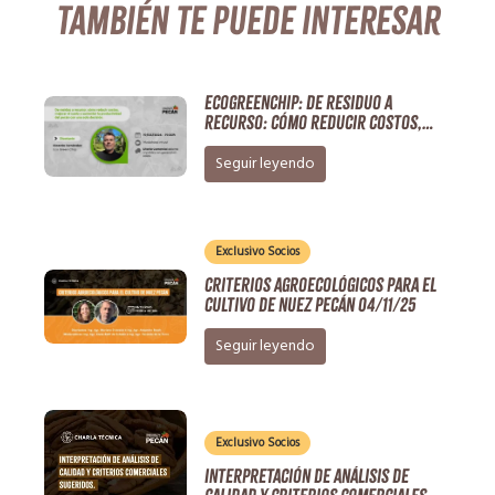
También te puede interesar
EcoGreenChip: De residuo a
recurso: cómo reducir costos,
mejorar el suelo y aumentar la
productividad del pecán con una
Seguir leyendo
sola decisión
Exclusivo Socios
Criterios Agroecológicos para el
cultivo de nuez Pecán 04/11/25
Seguir leyendo
Exclusivo Socios
Interpretación de análisis de