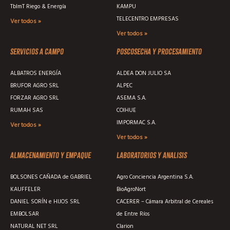
TblmT Riego & Energía
KAMPU
TELECENTRO EMPRESAS
Ver todos »
Ver todos »
Servicios a campo
Poscosecha y procesamiento
ALBATROS ENERGÍA
ALDEA DON JULIO SA
BRUFOR AGRO SRL
ALPEC
FORZAR AGRO SRL
ASEMA S.A.
RUMAH SAS
COIHUE
IMPORMAC S.A.
Ver todos »
Ver todos »
Almacenamiento y empaque
Laboratorios y analisis
BOLSONES CAÑADA de GABRIEL
Agro Conciencia Argentina S.A.
KAUFFELER
BioAgroNort
DANIEL SORÍN e HIJOS SRL
CACERER – Cámara Arbitral de Cereales
EMBOLSAR
de Entre Ríos
NATURAL NET SRL
Clarion