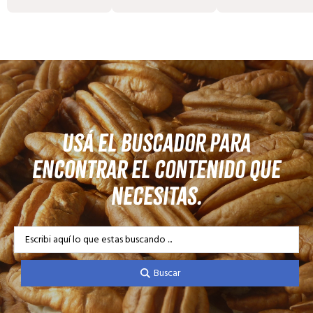
Usá el buscador para
encontrar el contenido que
necesitas.
S
e
a
Buscar
r
c