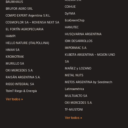
BAUMHAUS
COIHUE
BRUFOR AGRO SRL
DyFMA
COMPO EXPERT Argentina S.R.L.
EcoGreenChip
COSMOFLOR SA – ROVENSA NEXT SA
HANUTEC
EL FORTÍN AGROPECUARIA
HUSQVARNA ARGENTINA
HAMPI
IDM DESARROLLOS
HELLO NATURE (ITALPOLLINA)
IMPORMAC S.A.
HMA4 SA
KUBOTA ARGENTINA – MOJON UNO
KROMOTRAK
SA
MURILLO SA
MAÑEZ y LOZANO
OXI MERCEDES S.A.
METAL NUTS
RAISÁN ARGENTINA S.A.
METOS ARGENTINA by Seedmech
RIEGO INTEGRAL SA
Latinoamérica
TblmT Riego & Energía
MULTIJACTO SA
Ver todos »
OXI MERCEDES S.A.
TF-MUSTONI
Ver todos »