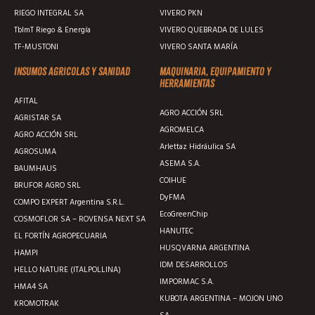
RIEGO INTEGRAL SA
VIVERO PKN
TblmT Riego & Energía
VIVERO QUEBRADA DE LULES
TF-MUSTONI
VIVERO SANTA MARÍA
Insumos agricolas y sanidad
Maquinaria, equipamiento y
herramientas
AFITAL
AGRO ACCIÓN SRL
AGRISTAR SA
AGROMELCA
AGRO ACCIÓN SRL
Arlettaz Hidráulica SA
AGROSUMA
ASEMA S.A.
BAUMHAUS
COIHUE
BRUFOR AGRO SRL
DyFMA
COMPO EXPERT Argentina S.R.L.
EcoGreenChip
COSMOFLOR SA – ROVENSA NEXT SA
HANUTEC
EL FORTÍN AGROPECUARIA
HUSQVARNA ARGENTINA
HAMPI
IDM DESARROLLOS
HELLO NATURE (ITALPOLLINA)
IMPORMAC S.A.
HMA4 SA
KUBOTA ARGENTINA – MOJON UNO
KROMOTRAK