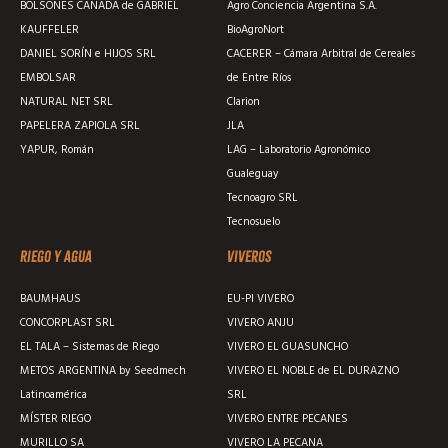
BOLSONES CAÑADA de GABRIEL
Agro Conciencia Argentina S.A.
KAUFFELER
BioAgroNort
DANIEL SORÍN e HIJOS SRL
CACERER – Cámara Arbitral de Cereales
EMBOLSAR
de Entre Ríos
NATURAL NET SRL
Clarion
PAPELERA ZAPIOLA SRL
JLA
YAPUR, Román
LAG – Laboratorio Agronómico
Gualeguay
Tecnoagro SRL
Tecnosuelo
Riego y agua
Viveros
BAUMHAUS
EU-PI VIVERO
CONCORPLAST SRL
VIVERO ANJU
EL TALA – Sistemas de Riego
VIVERO EL GUASUNCHO
METOS ARGENTINA by Seedmech
VIVERO EL NOBLE de EL DURAZNO
Latinoamérica
SRL
MÍSTER RIEGO
VIVERO ENTRE PECANES
MURILLO SA
VIVERO LA PECANA